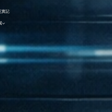
死實記
翼