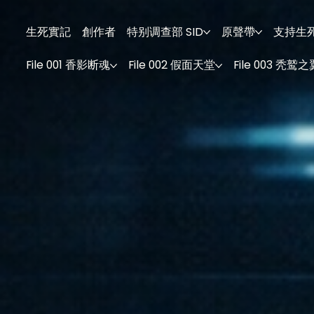
生死實記
創作者
特别调查部 SID
原聲帶
支持生
File 001 香影断魂
File 002 假面天堂
File 003 秃鹫之